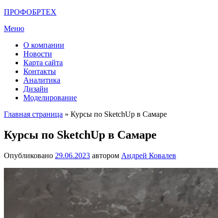
Перейти
ПРОФОБРТЕХ
к
Меню
содержимому
О компании
Новости
Карта сайта
Контакты
Аналитика
Дизайн
Моделирование
Главная страница
»
Курсы по SketchUp в Самаре
Курсы по SketchUp в Самаре
Опубликовано
29.06.2023
автором
Андрей Ковалев