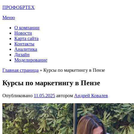
Перейти
ПРОФОБРТЕХ
к
Меню
содержимому
О компании
Новости
Карта сайта
Контакты
Аналитика
Дизайн
Моделирование
Главная страница
»
Курсы по маркетингу в Пензе
Курсы по маркетингу в Пензе
Опубликовано
11.05.2025
автором
Андрей Ковалев