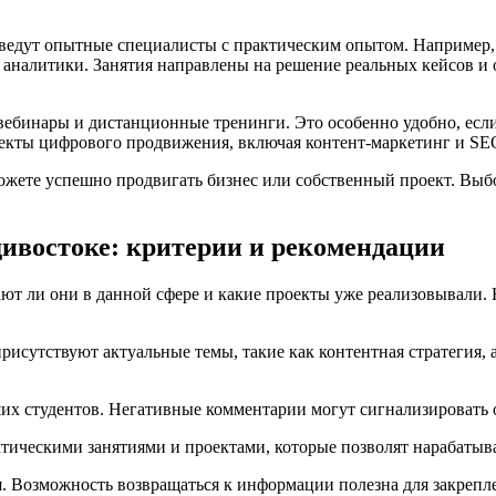
я ведут опытные специалисты с практическим опытом. Например
аналитики. Занятия направлены на решение реальных кейсов и 
 вебинары и дистанционные тренинги. Это особенно удобно, есл
пекты цифрового продвижения, включая контент-маркетинг и S
ожете успешно продвигать бизнес или собственный проект. Выб
дивостоке: критерии и рекомендации
ают ли они в данной сфере и какие проекты уже реализовывали.
присутствуют актуальные темы, такие как контентная стратегия,
х студентов. Негативные комментарии могут сигнализировать о
тическими занятиями и проектами, которые позволят нарабатыв
я. Возможность возвращаться к информации полезна для закрепл