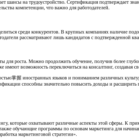
ет шансы на трудоустройство. Сертификация подтверждает знан
льства компетенции, что важно для работодателей.
елиться среди конкурентов. В крупных компаниях наличие подоб
отодатели рассматривают лишь кандидатов с подтвержденной кв
ты для роста. Можно продолжить обучение, получив более глубо
 имеют возможность переключиться на консалтинг, создавая с
мостью掌握 иностранных языков и пониманием различных культурн
лификации способны значительно повысить доходы и расширить
нгу, которые охватывают различные аспекты этой сферы. К прим
 а также обучающие программы по основам маркетинга для начи
зработка маркетинговой стратегии».