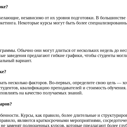
оке?
 желающие, независимо от их уровня подготовки. В большинстве
ркетинга. Некоторые курсы могут быть более специализированн
граммы. Обычно они могут длиться от нескольких недель до нес
ные заведения предлагают гибкие графики, чтобы студенты могли
альный вариант.
ке?
ать несколько факторов. Во-первых, определите свою цель — хо
тудентов, квалификацию преподавателей и стоимость обучения. 
 повлиять на качество получаемых знаний.
наров?
бенности. Курсы, как правило, более длительные и структурир
 правило, являются краткосрочными мероприятиями, сосредоточ
не заменят полноценных курсов, которые предлагают более глу