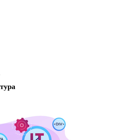
а
тура