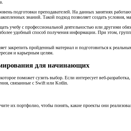
а.
овень подготовки преподавателей. На данных занятиях работают
акопленных знаний. Такой подход позволяет создать условия, м
щать учебу с профессиональной деятельностью или другими обяз
аиболее удобный способ получения информации. При этом, груп
ляет закрепить пройденный материал и подготовиться к реальны
ересам и карьерным целям.
ммирования для начинающих
, которое поможет сузить выбор. Если интересует веб-разработ
ия, связанные с Swift или Kotlin.
ите их портфолио, чтобы понять, какие проекты они реализова