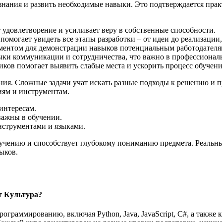
е знания и развить необходимые навыки. Это подтверждается пр
удовлетворение и усиливает веру в собственные способности.
омогает увидеть все этапы разработки – от идеи до реализации,
ентом для демонстрации навыков потенциальным работодателя
и коммуникации и сотрудничества, что важно в профессиональ
иков помогает выявить слабые места и ускорить процесс обучени
ия. Сложные задачи учат искать разные подходы к решению и пр
иям и инструментам.
интересам.
важны в обучении.
нструментами и языками.
бучению и способствует глубокому пониманию предмета. Реальн
ыков.
т Культура?
ограммированию, включая Python, Java, JavaScript, C#, а такж