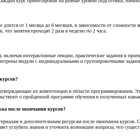
Каждый курс ориентирован на разные уровни подготовки, начин
е длится от 1 месяца до 6 месяцев, в зависимости от сложности
 что занятия проходят 2 раза в неделю по 2 часа.
 включая интерактивные лекции, практические задания и проек
усмотрены модули с индивидуальными и группировочными задани
 курсов?
одтверждающие их компетенции в области программирования. Э
тельствуют о пройденной программе обучения и полученных навы
ка после окончания курсов?
атериалам и дополнительным ресурсам после окончания курсов. 
ляет углубить знания и уточнить возникшие вопросы, что суще