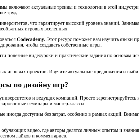
ммы включают актуальные тренды и технологии в этой индустр
ке труда.
ниверситетов, что гарантирует высокий уровень знаний. Занимая
необъятных игровых вселенных.
зоваться
Codecademy
. Этот ресурс поможет вам изучить языки 
одирования, чтобы создавать собственные игры.
айти полезные видеоуроки и практические задания по основам иск
ых игровых проектов. Изучите актуальные предложения и выбира
рсы по дизайну игр?
университетов и ведущих компаний. Просто зарегистрируйтесь и
лизированные семинары и мастер-классы.
рые иногда доступны без затрат, особенно в рамках акций. Вни
 обучающих видео, где авторы делятся личным опытом и знания
еством лайков и комментариев.