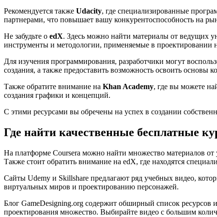
Рекомендуется также
Udacity
, где специализированные програ
партнерами, что повышает вашу конкурентоспособность на рын
Не забудьте о
edX
. Здесь можно найти материалы от ведущих у
инструменты и методологии, применяемые в проектировании 
Для изучения программирования, разработчики могут восполь
создания, а также предоставить возможность освоить основы к
Также обратите внимание на
Khan Academy
, где вы можете н
создания графики и концепций.
С этими ресурсами вы обречены на успех в создании собственн
Где найти качественные бесплатные ку
На платформе Coursera можно найти множество материалов от 
Также стоит обратить внимание на edX, где находятся специа
Сайты Udemy и Skillshare предлагают ряд учебных видео, кото
виртуальных миров и проектированию персонажей.
Блог GameDesigning.org содержит обширный список ресурсов и
проектирования множество. Выбирайте видео с большим колич