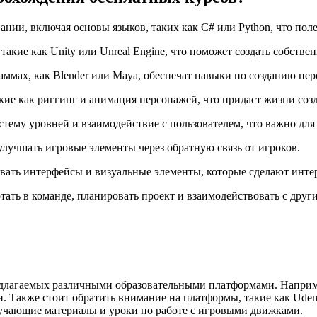
ии, включая основы языков, таких как C# или Python, что поле
акие как Unity или Unreal Engine, что поможет создать собстве
аммах, как Blender или Maya, обеспечат навыки по созданию пе
ие как риггинг и анимация персонажей, что придаст жизни соз
стему уровней и взаимодействие с пользователем, что важно для
улучшать игровые элементы через обратную связь от игроков.
вать интерфейсы и визуальные элементы, которые сделают инте
ать в команде, планировать проект и взаимодействовать с друг
едлагаемых различными образовательными платформами. Наприме
 Также стоит обратить внимание на платформы, такие как Udem
обучающие материалы и уроки по работе с игровыми движками.