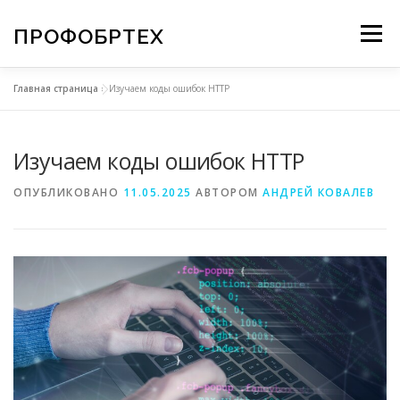
Перейти
к
ПРОФОБРТЕХ
Меню
содержимому
Главная страница
»
Изучаем коды ошибок HTTP
О КОМПАНИИ
НОВОСТИ
КАРТА САЙТА
Изучаем коды ошибок HTTP
КОНТАКТЫ
АНАЛИТИКА
ДИЗАЙН
ОПУБЛИКОВАНО
11.05.2025
АВТОРОМ
АНДРЕЙ КОВАЛЕВ
МОДЕЛИРОВАНИЕ