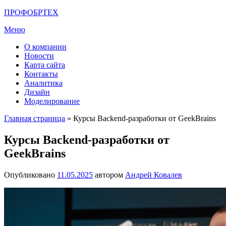
Перейти
ПРОФОБРТЕХ
к
Меню
содержимому
О компании
Новости
Карта сайта
Контакты
Аналитика
Дизайн
Моделирование
Главная страница
»
Курсы Backend-разработки от GeekBrains
Курсы Backend-разработки от
GeekBrains
Опубликовано
11.05.2025
автором
Андрей Ковалев