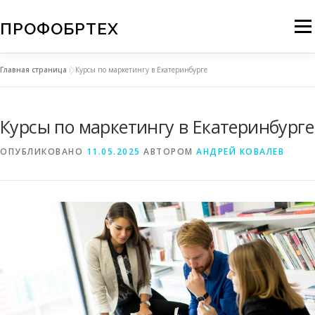
Перейти
к
ПРОФОБРТЕХ
Мен
содержимому
Главная страница
»
Курсы по маркетингу в Екатеринбурге
О КОМПАНИИ
НОВОСТИ
КАРТА САЙТА
Курсы по маркетингу в Екатеринбурге
КОНТАКТЫ
АНАЛИТИКА
ДИЗАЙН
ОПУБЛИКОВАНО
11.05.2025
АВТОРОМ
АНДРЕЙ КОВАЛЕВ
МОДЕЛИРОВАНИЕ