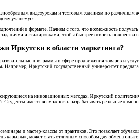
азнообразным видеоурокам и тестовым заданиям по различным а
ждому учащемуся.
почтений в формате. Начнем с того, что возможность получать з
заданиями и стажировками, чтобы быстрее освоить новшества в
жи Иркутска в области маркетинга?
разовательные программы в сфере продвижения товаров и услуг
ы. Например, Иркутский государственный университет предлага
усирующиеся на инновационных методах. Иркутский политехнич
й. Студенты имеют возможность разрабатывать реальные кампан
семинары и мастер-классы от практиков. Это позволяет обучаю
ень карьеры», может стать отличным способом для обмена опыто