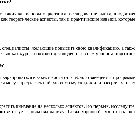
тске?
 таких как основы маркетинга, исследование рынка, продвижение
 как теоретические аспекты, так и практические навыки, котор
ы, специалисты, желающие повысить свою квалификацию, а также
, так как курсы подходят для людей с разным уровнем подготов
е?
 варьироваться в зависимости от учебного заведения, программ
рсы могут предлагать гибкую систему скидок или рассрочку плат
?
братить внимание на несколько аспектов. Во-первых, исследуйт
а соответствует вашим ожиданиям. Также хорошо бы узнать о кв