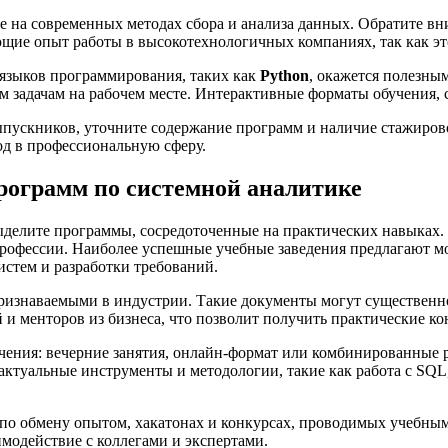
 на современных методах сбора и анализа данных. Обратите вни
щие опыт работы в высокотехнологичных компаниях, так как эт
е языков программирования, таких как
Python
, окажется полезны
 задачам на рабочем месте. Интерактивные форматы обучения, 
ыпускников, уточните содержание программ и наличие стажиров
од в профессиональную сферу.
рограмм по системной аналитике
делите программы, сосредоточенные на практических навыках. 
рофессии. Наиболее успешные учебные заведения предлагают м
истем и разработки требований.
ризнаваемыми в индустрии. Такие документы могут существенн
и менторов из бизнеса, что позволит получить практические ко
чения: вечерние занятия, онлайн-формат или комбинированные 
актуальные инструменты и методологии, такие как работа с SQL,
 по обмену опытом, хакатонах и конкурсах, проводимых учебным
имодействие с коллегами и экспертами.