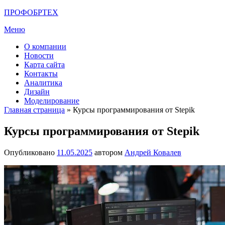
Перейти
ПРОФОБРТЕХ
к
Меню
содержимому
О компании
Новости
Карта сайта
Контакты
Аналитика
Дизайн
Моделирование
Главная страница
»
Курсы программирования от Stepik
Курсы программирования от Stepik
Опубликовано
11.05.2025
автором
Андрей Ковалев