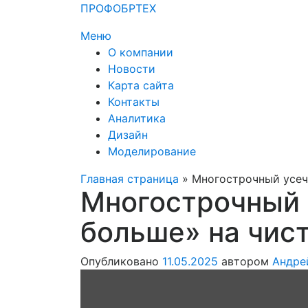
Перейти
ПРОФОБРТЕХ
к
Меню
содержимому
О компании
Новости
Карта сайта
Контакты
Аналитика
Дизайн
Моделирование
Главная страница
»
Многострочный усеч
Многострочный 
больше» на чис
Опубликовано
11.05.2025
автором
Андре