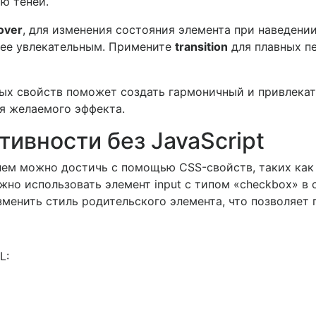
ю теней.
over
, для изменения состояния элемента при наведени
лее увлекательным. Примените
transition
для плавных п
ных свойств поможет создать гармоничный и привлека
я желаемого эффекта.
ивности без JavaScript
ем можно достичь с помощью CSS-свойств, таких как :
о использовать элемент input с типом «checkbox» в с
менить стиль родительского элемента, что позволяет 
L: