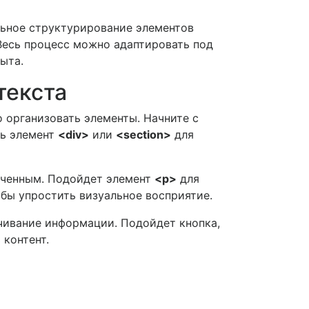
льное структурирование элементов
Весь процесс можно адаптировать под
ыта.
текста
 организовать элементы. Начните с
ть элемент
<div>
или
<section>
для
ниченным. Подойдет элемент
<p>
для
тобы упростить визуальное восприятие.
чивание информации. Подойдет кнопка,
 контент.