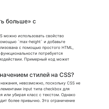
ть больше» с
SS можно использовать свойство
 помощью `max-height` и добавьте
еализована с помощью простого HTML,
й функциональности потребуется
аимодействии. Примерный код может
значением стилей на CSS?
 нажания, невозможно, поскольку CSS не
лементами input типа checkbox для
я или убирая класс с текстом. Однако
ядит более привычно. Это ограничение