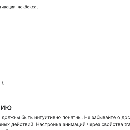
тивации чекбокса.
{

нию
ы должны быть интуитивно понятны. Не забывайте о до
вных действий. Настройка анимаций через свойства tra