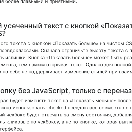
ия более плавными и приятными.
 усеченный текст с кнопкой «Показа
S?
ого текста с кнопкой «Показать больше» на чистом C
и псевдоклассами. Сначала ограничьте высоту текста с
рыть излишки. Кнопка «Показать больше» может быть р
емента, тем самым открывая текст. Однако для полно
сам по себе не поддерживает изменение стилей при вз
опку без JavaScript, только с перена
орая будет изменять текст на «Показать меньше» после
жно использовать :checked псевдокласс совместно с э
й чекбокс будет отвечать за смену состояния, добавля
ль кликовые по чекбоксу, а не по кнопке, которая выгл
терфейса.