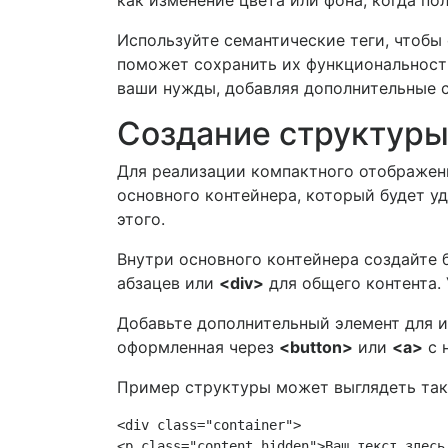
как изменение цвета или фона, когда по
Используйте семантические теги, чтобы
поможет сохранить их функциональность
ваши нужды, добавляя дополнительные с
Создание структуры
Для реализации компактного отображен
основного контейнера, который будет у
этого.
Внутри основного контейнера создайте
абзацев или
<div>
для общего контента. 
Добавьте дополнительный элемент для и
оформленная через
<button>
или
<a>
с 
Пример структуры может выглядеть так
<div class="container">

<p class="content hidden">Ваш текст здесь…