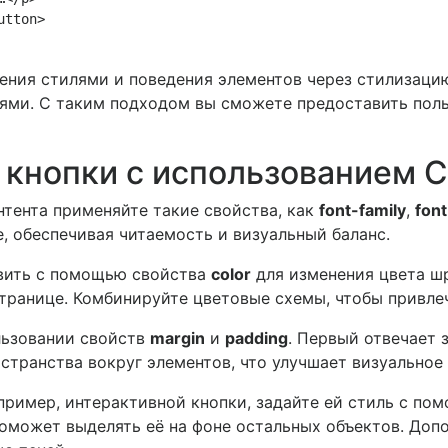
tton>

ления стилями и поведения элементов через стилизаци
ми. С таким подходом вы сможете предоставить пол
и кнопки с использованием 
нтента применяйте такие свойства, как
font-family
,
font
, обеспечивая читаемость и визуальный баланс.
вить с помощью свойства
color
для изменения цвета ш
странице. Комбинируйте цветовые схемы, чтобы привле
льзовании свойств
margin
и
padding
. Первый отвечает 
странства вокруг элементов, что улучшает визуальное
пример, интерактивной кнопки, задайте ей стиль с п
поможет выделять её на фоне остальных объектов. Доп