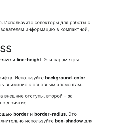
ю. Используйте селекторы для работы с
ьзователям информацию в компактной,
CSS
-size
и
line-height
. Эти параметры
рифта. Используйте
background-color
чь внимание к основным элементам.
за внешние отступы, второй – за
 восприятие.
омощью
border
и
border-radius
. Это
олнительно используйте
box-shadow
для