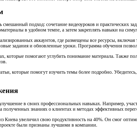
м
смешанный подход: сочетание видеоуроков и практических задан
оматериалы в удобном темпе, а затем закреплять навыки на сим
ализированных аккаунтов, где размещены все ресурсы, включая
 новые задания и обновленные уроки. Программа обучения позвол
сах, которые помогают углубить понимание материала. Также по
ов.
тьи, которые помогут изучить темы более подробно. Убедитесь, 
жения
 улучшение в своих профессиональных навыках. Например, учас
на полученных знаниях о клиентах и методах эффективных перег
з Киева увеличил свою продуктивность на 40%. Он смог оптими
 проекте были признаны лучшими в компании.