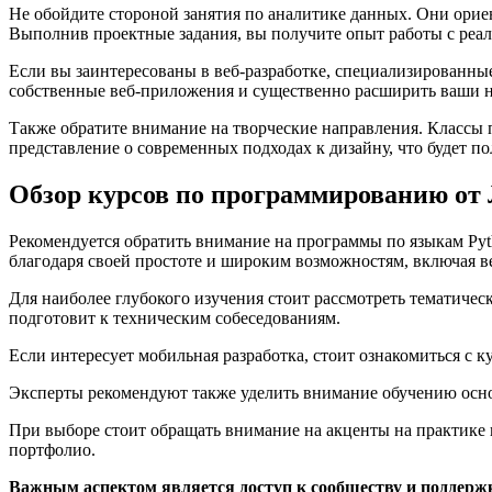
Не обойдите стороной занятия по аналитике данных. Они орие
Выполнив проектные задания, вы получите опыт работы с реал
Если вы заинтересованы в веб-разработке, специализированны
собственные веб-приложения и существенно расширить ваши н
Также обратите внимание на творческие направления. Классы 
представление о современных подходах к дизайну, что будет по
Обзор курсов по программированию о
Рекомендуется обратить внимание на программы по языкам Pyth
благодаря своей простоте и широким возможностям, включая ве
Для наиболее глубокого изучения стоит рассмотреть тематиче
подготовит к техническим собеседованиям.
Если интересует мобильная разработка, стоит ознакомиться с 
Эксперты рекомендуют также уделить внимание обучению осно
При выборе стоит обращать внимание на акценты на практике 
портфолио.
Важным аспектом является доступ к сообществу и поддерж