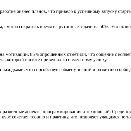
ботке бизнес-планов, что привело к успешному запуску стартапа
 смогла сократить время на рутинные задачи на 50%. Это позво
 на мотивации. 85% опрошенных отметили, что общение с колле
т, который в итоге привел их к совместному успеху.
 находками, что способствует обмену знаний и развитию сообще
азличные аспекты программирования и технологий. Среди них е
урс сочетает теорию и практику, что позволяет учащимся не тол