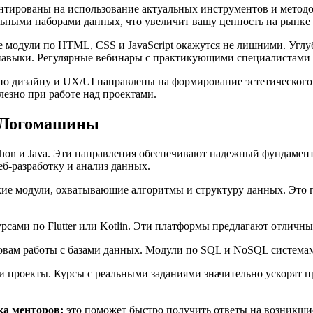
нтированы на использование актуальных инструментов и методо
ьными наборами данных, что увеличит вашу ценность на рынке 
е модули по HTML, CSS и JavaScript окажутся не лишними. Угл
авыки. Регулярные вебинары с практикующими специалистами пр
по дизайну и UX/UI направлены на формирование эстетического 
лезно при работе над проектами.
т Логомашины
on и Java. Эти направления обеспечивают надежный фундамент д
б-разработку и анализ данных.
ские модули, охватывающие алгоритмы и структуру данных. Это 
курсами по Flutter или Kotlin. Эти платформы предлагают отличн
вам работы с базами данных. Модули по SQL и NoSQL системам
и проекты. Курсы с реальными заданиями значительно ускорят п
ка менторов:
это поможет быстро получить ответы на возникшие