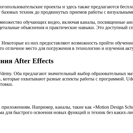
многопользовательские проекты и здесь также предлагаются бес
т базовых техник до продвинутых приемов работы с визуальным
ь множество обучающих видео, включая каналы, посвященные ан
детальные объяснения и практические навыки. Это доступный сп
 Некоторые из них предоставляют возможность пройти обучение 
то отличное место для погружения в технологию и изучения ак
ия After Effects
 Udemy. Оба предлагают значительный выбор образовательных м
в, которые охватывают разные аспекты работы с программой. Ud
товки.
приложениям. Например, каналы, такие как «Motion Design Sch
а для быстрого освоения новых функций и техник без каких-либ