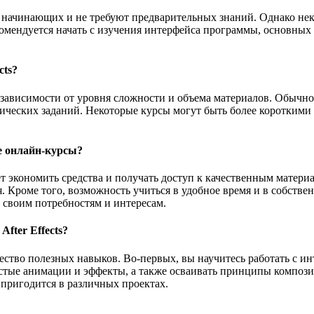
на начинающих и не требуют предварительных знаний. Однако не
омендуется начать с изучения интерфейса программы, основных 
cts?
 в зависимости от уровня сложности и объема материалов. Обычн
ческих заданий. Некоторые курсы могут быть более короткими и 
ые онлайн-курсы?
яет экономить средства и получать доступ к качественным матер
. Кроме того, возможность учиться в удобное время и в собстве
к своим потребностям и интересам.
fter Effects?
ожество полезных навыков. Во-первых, вы научитесь работать с
ростые анимации и эффекты, а также осваивать принципы композ
пригодится в различных проектах.