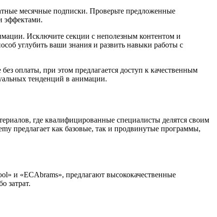
платные месячные подписки. Проверьте предложенные
и эффектами.
имации. Исключите секции с неполезным контентом и
особ углубить ваши знания и развить навыки работы с
без оплаты, при этом предлагается доступ к качественным
туальных тенденций в анимации.
атериалов, где квалифицированные специалисты делятся своим
emy предлагает как базовые, так и продвинутые программы,
ool» и «ECAbrams», предлагают высококачественные
о затрат.